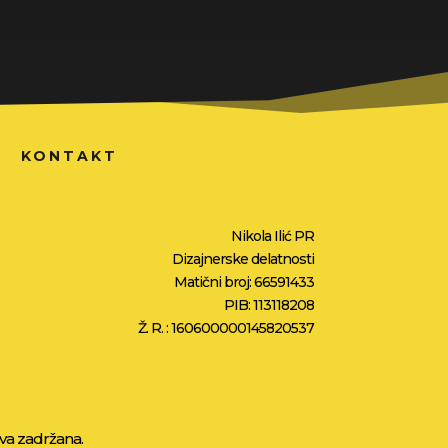
KONTAKT
Nikola Ilić PR
Dizajnerske delatnosti
Matični broj: 66591433
PIB: 113118208
Ž. R. : 160600000145820537
ava zadržana.