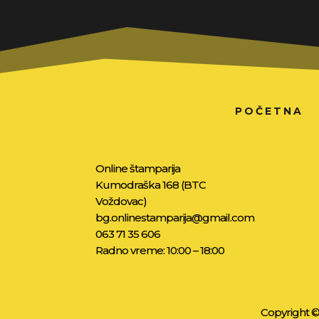
POČETNA
Online štamparija
Kumodraška 168 (BTC
Voždovac)
bg.onlinestamparija@gmail.com
063 71 35 606
Radno vreme: 10:00 – 18:00
Copyright © 