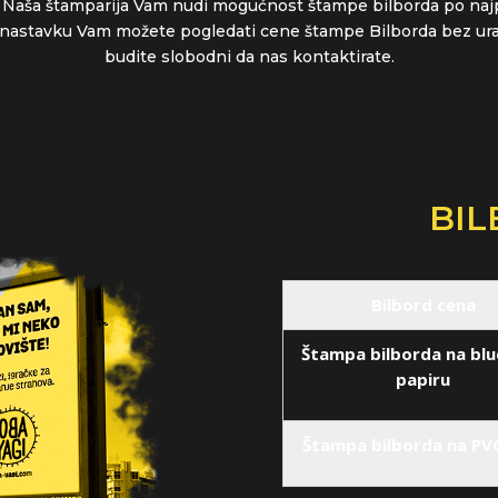
e. Naša štamparija Vam nudi mogućnost štampe bilborda po najp
ti. U nastavku Vam možete pogledati cene štampe Bilborda bez u
budite slobodni da nas kontaktirate.
BIL
Bilbord cena
Štampa bilborda na bl
papiru
Štampa bilborda na PVC 