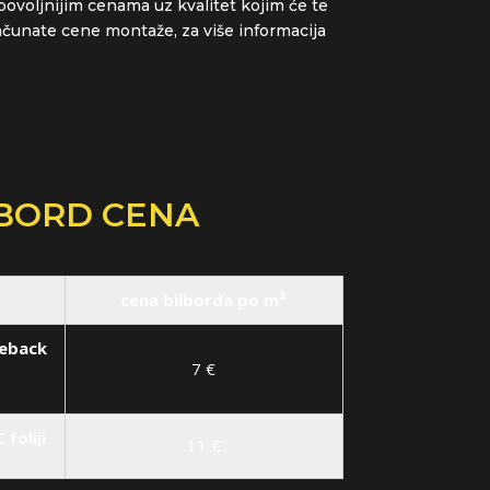
ovoljnijim cenama uz kvalitet kojim će te
računate cene montaže, za više informacija
BORD CENA
cena bilborda po m²
ueback
7 €
foliji
11 €