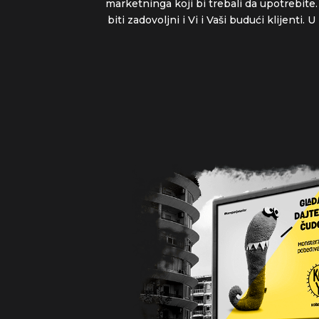
marketninga koji bi trebali da upotrebit
biti zadovoljni i Vi i Vaši budući klijen